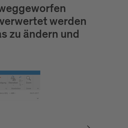
l weggeworfen
rverwertet werden
s zu ändern und