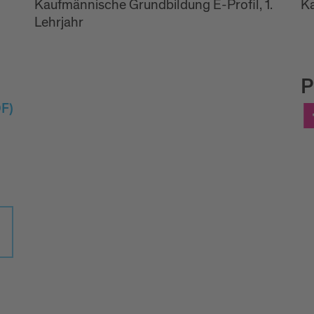
Kaufmännische Grundbildung E-Profil, 1.
K
Lehrjahr
P
F)