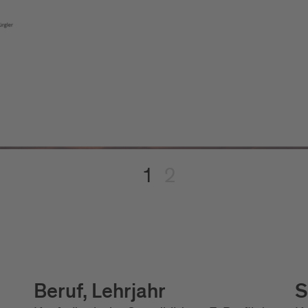
1
2
Beruf, Lehrjahr
S