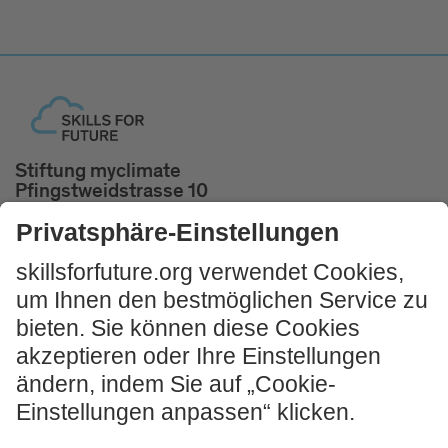
Stiftung myclimate
Pfingstweidstrasse 10
8005 Zürich, Schweiz
Tel. +41 44 500 43 50
skillsforfuture@myclimate.org
Kostenlosen
Impulsworkshop buchen!
JETZT MITMACHEN