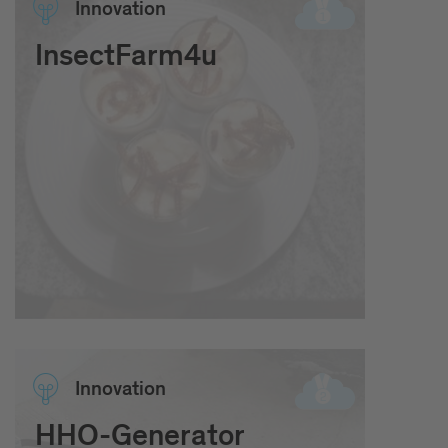
Inno­vation
InsectFarm4u
Inno­vation
HHO-Generator