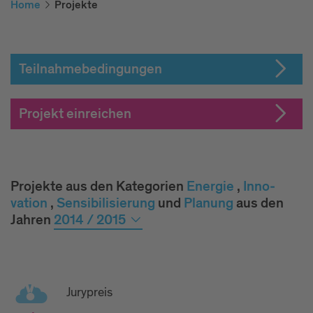
Home
Projekte
Teilnahmebedingungen
Projekt einreichen
Projekte aus den Kategorien
Ener­gie
,
Inno­
vation
,
Sen­si­bi­li­sie­rung
und
Pla­nung
aus den
Jahren
2014 / 2015
Jurypreis