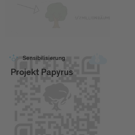
Sen­si­bi­li­sie­rung
Projekt Papyrus