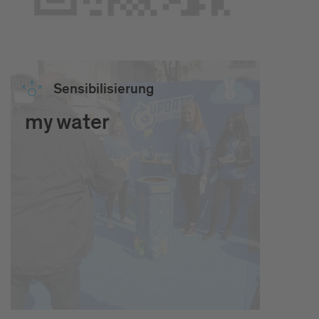
Sen­si­bi­li­sie­rung
my water